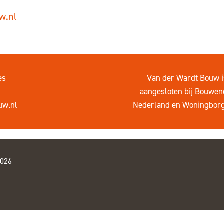
w.nl
es
Van der Wardt Bouw i
aangesloten bij
Bouwen
uw.nl
Nederland
en
Woningbor
2026