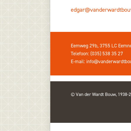
edgar@vanderwardtbou
Eemweg 29b, 3755 LC Eemn
Telefoon: (035) 538 35 27
E-mail:
info@vanderwardtbo
Van der Wardt Bouw, 1938-