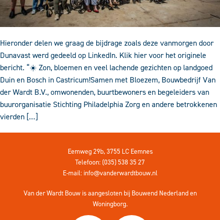
Hieronder delen we graag de bijdrage zoals deze vanmorgen door
Dunavast werd gedeeld op LinkedIn. Klik hier voor het originele
bericht. “☀️ Zon, bloemen en veel lachende gezichten op landgoed
Duin en Bosch in Castricum!Samen met Bloezem, Bouwbedrijf Van
der Wardt B.V., omwonenden, buurtbewoners en begeleiders van
buurorganisatie Stichting Philadelphia Zorg en andere betrokkenen
vierden […]
Eemweg 29b, 3755 LC Eemnes
Telefoon: (035) 538 35 27
E-mail:
info@vanderwardtbouw.nl
Van der Wardt Bouw is aangesloten bij
Bouwend Nederland
en
Woningborg
.