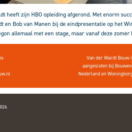
dt heeft zijn HBO opleiding afgerond. Met enorm suc
t en Bob van Manen bij de eindpresentatie op het W
begon allemaal met een stage, maar vanaf deze zomer
es
Van der Wardt Bouw i
aangesloten bij
Bouwen
uw.nl
Nederland
en
Woningbor
2026