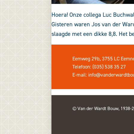
Hoera! Onze collega Luc Buchwal
Gisteren waren Jos van der Ward
slaagde met een dikke 8,8. Het 
Eemweg 29b, 3755 LC Eemn
Telefoon: (035) 538 35 27
E-mail:
info@vanderwardtbo
Van der Wardt Bouw, 1938-