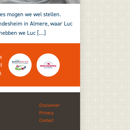
ces mogen we wel stellen.
indesheim in Almere, waar Luc
 hebben we Luc […]
s
d
g
.
Disclaimer
Privacy
Contact