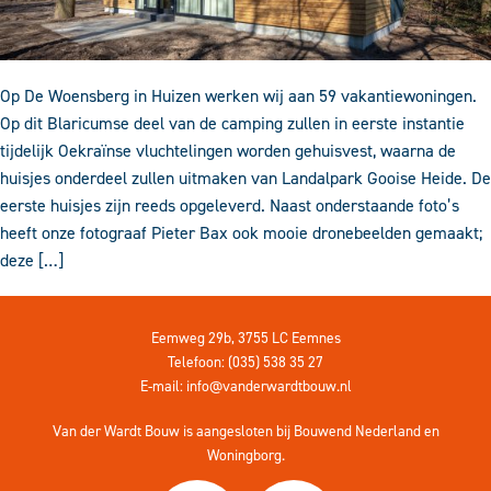
Op De Woensberg in Huizen werken wij aan 59 vakantiewoningen.
Op dit Blaricumse deel van de camping zullen in eerste instantie
tijdelijk Oekraïnse vluchtelingen worden gehuisvest, waarna de
huisjes onderdeel zullen uitmaken van Landalpark Gooise Heide. De
eerste huisjes zijn reeds opgeleverd. Naast onderstaande foto’s
heeft onze fotograaf Pieter Bax ook mooie dronebeelden gemaakt;
deze […]
Eemweg 29b, 3755 LC Eemnes
Telefoon: (035) 538 35 27
E-mail:
info@vanderwardtbouw.nl
Van der Wardt Bouw is aangesloten bij
Bouwend Nederland
en
Woningborg
.